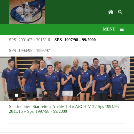
MENÜ
SPS. 2001/02 - 2015/16
SPS. 1997/98 - 99/2000
SPS. 1994/95 - 1996/97
Sie sind hier:
Startseite
»
Archiv 1-4
»
ARCHIV 3 / Sps 1994/95-
2015/16
»
Sps. 1997/98 - 99/2000