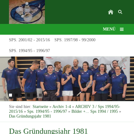
MENÜ
SPS. 2001/02 - 2015/16
SPS. 1997/98 - 99/2000
SPS. 1994/95 - 1996/97
Sie sind hier:
Startseite
»
Archiv 1-4
»
ARCHIV 3 / Sps 1994/95-
2015/16
»
Sps. 1994/95 - 1996/97
»
Bilder +... Sps 1994 / 1995
»
Das Gründungsjahr 1981
Das Gründungsjahr 1981