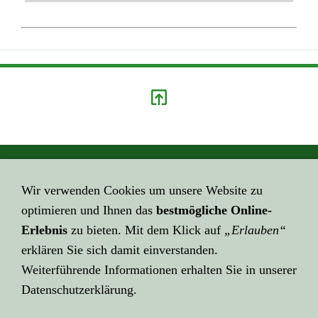
GEHE HIER ZUM ...
Wir verwenden Cookies um unsere Website zu
Impressum
optimieren und Ihnen das
bestmögliche Online-
HIER GEHT ES ZUR ...
Erlebnis
zu bieten. Mit dem Klick auf
„Erlauben“
Datenschutzerklärung
erklären Sie sich damit einverstanden.
Weiterführende Informationen erhalten Sie in unserer
KLICK HIER ZU LINK ...
Datenschutzerklärung.
Über Links ...