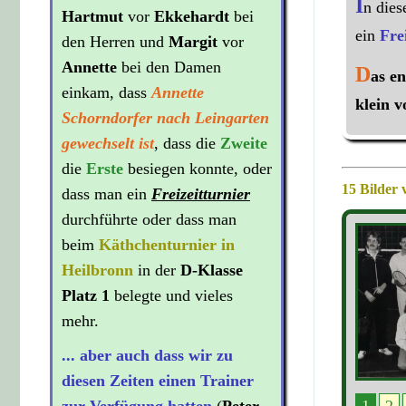
I
n dies
Hartmut
vor
Ekkehardt
bei
ein
Fre
den Herren und
Margit
vor
Annette
bei den Damen
D
as e
einkam, dass
Annette
klein 
Schorndorfer nach Leingarten
gewechselt ist
, dass die
Zweite
die
Erste
besiegen konnte, oder
15 Bilder
dass man ein
Freizeitturnier
durchführte oder dass man
beim
Käthchenturnier in
Heilbronn
in der
D-Klasse
Platz 1
belegte und vieles
mehr.
... aber auch dass wir zu
diesen Zeiten einen Trainer
1
2