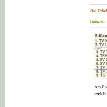
Die Tabel
Halbzeit-
Am En
erreich