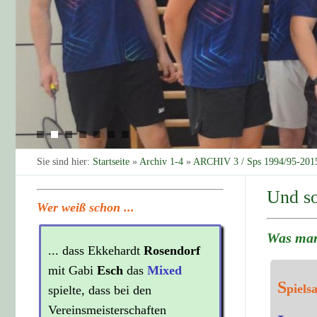
Sie sind hier:
Startseite
»
Archiv 1-4
»
ARCHIV 3 / Sps 1994/95-201
Und so
Wer weiß schon ...
Was man 
... dass Ekkehardt
Rosendorf
mit Gabi
Esch
das
Mixed
S
piels
spielte, dass bei den
Vereinsmeisterschaften