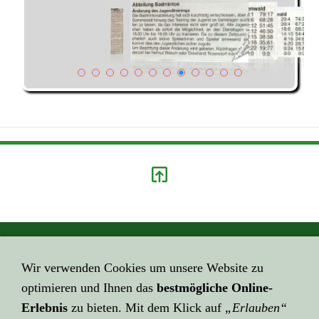
GEHE HIER ZUM ...
Wir verwenden Cookies um unsere Website zu
Impressum
optimieren und Ihnen das
bestmögliche Online-
HIER GEHT ES ZUR ...
Erlebnis
zu bieten. Mit dem Klick auf
„Erlauben“
Datenschutzerklärung