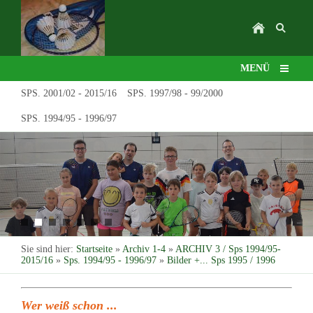
MENÜ
SPS. 2001/02 - 2015/16
SPS. 1997/98 - 99/2000
SPS. 1994/95 - 1996/97
Sie sind hier:
Startseite
»
Archiv 1-4
»
ARCHIV 3 / Sps 1994/95-
2015/16
»
Sps. 1994/95 - 1996/97
»
Bilder +... Sps 1995 / 1996
Wer weiß schon ...