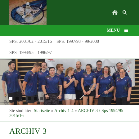
MENÜ
SPS. 2001/02 - 2015/16
SPS. 1997/98 - 99/2000
SPS. 1994/95 - 1996/97
Sie sind hier:
Startseite
»
Archiv 1-4
»
ARCHIV 3 / Sps 1994/95-
2015/16
ARCHIV 3