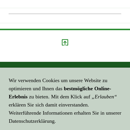
GEHE HIER ZUM ...
Wir verwenden Cookies um unsere Website zu
Impressum
optimieren und Ihnen das
bestmögliche Online-
HIER GEHT ES ZUR ...
Erlebnis
zu bieten. Mit dem Klick auf
„Erlauben“
Datenschutzerklärung
erklären Sie sich damit einverstanden.
Weiterführende Informationen erhalten Sie in unserer
KLICK HIER ZU LINK ...
Datenschutzerklärung.
Über Links ...