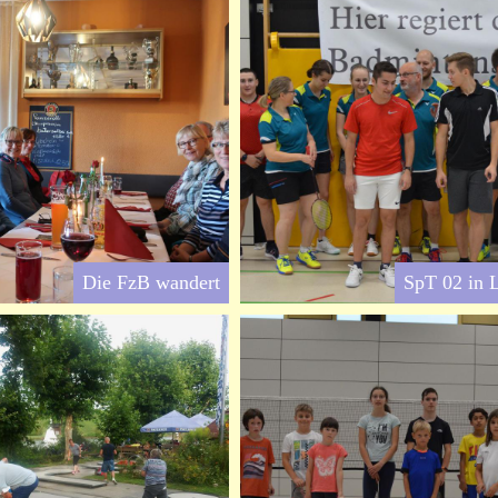
Die FzB wandert
SpT 02 in 