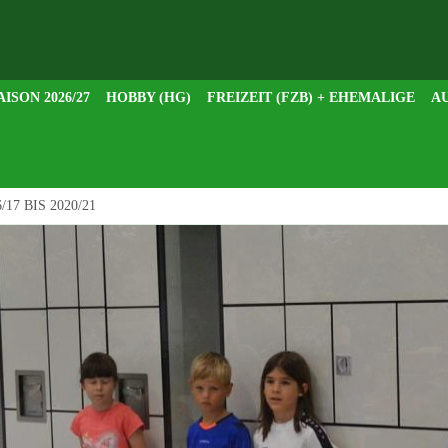
AISON 2026/27
HOBBY (HG)
FREIZEIT (FZB) + EHEMALIGE
AU
/17 BIS 2020/21