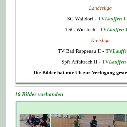
Landesliga
SG Walldorf -
TV
Lauffen
I
TSG Wiesloch -
TV
Lauffen
Kreisliga
TV Bad Rappenau II -
TV
Lauff
Spfr Affaltrach II -
TV
Lauffen
Die Bilder hat mir Uli zur Verfügung geste
16 Bilder vorhanden