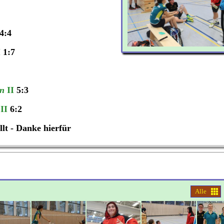
4:4
I
1:7
en
II
5:3
II
6:2
llt - Danke hierfür
Alle