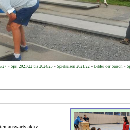
6/27
»
Sps. 2021/22 bis 2024/25
»
Spielsaison 2021/22
»
Bilder der Saison
»
S
en auswärts aktiv.