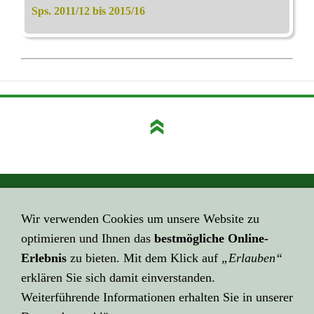
Sps. 2011/12 bis 2015/16
GEHE HIER ZUM ...
Wir verwenden Cookies um unsere Website zu
Impressum
optimieren und Ihnen das
bestmögliche Online-
HIER GEHT ES ZUR ...
Erlebnis
zu bieten. Mit dem Klick auf
„Erlauben“
Datenschutzerklärung
erklären Sie sich damit einverstanden.
Weiterführende Informationen erhalten Sie in unserer
KLICK HIER ZU LINK ...