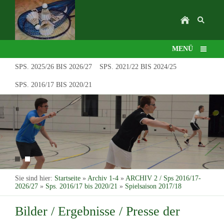
MENÜ
SPS. 2025/26 BIS 2026/27
SPS. 2021/22 BIS 2024/25
SPS. 2016/17 BIS 2020/21
Sie sind hier:
Startseite
»
Archiv 1-4
»
ARCHIV 2 / Sps 2016/17-
2026/27
»
Sps. 2016/17 bis 2020/21
»
Spielsaison 2017/18
Bilder / Ergebnisse / Presse der