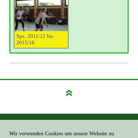
Sps. 2011/12 bis
2015/16
GEHE HIER ZUM ...
Wir verwenden Cookies um unsere Website zu
Impressum