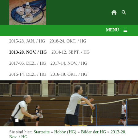
MENÜ
2015-28. JAN. / HG
2018-24. OKT. / HG
2013-20. NOV. / HG
2014-12. SEPT. / HG
2017-06. DEZ. / HG
2017-14. NOV. / HG
2016-14. DEZ. / HG
2016-19. OKT. / HG
Sie sind hier:
Startseite
»
Hobby (HG)
»
Bilder der HG
»
2013-20.
Nov. / HG