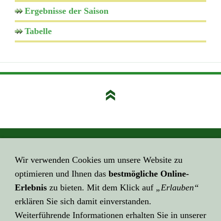
Ergebnisse der Saison
Tabelle
GEHE HIER ZUM ...
Wir verwenden Cookies um unsere Website zu
Impressum
optimieren und Ihnen das
bestmögliche Online-
HIER GEHT ES ZUR ...
Erlebnis
zu bieten. Mit dem Klick auf
„Erlauben“
Datenschutzerklärung
erklären Sie sich damit einverstanden.
Weiterführende Informationen erhalten Sie in unserer
KLICK HIER ZU LINK ...