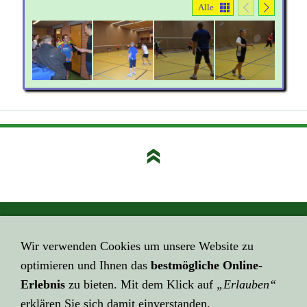
Alle
GEHE HIER ZUM ...
Wir verwenden Cookies um unsere Website zu
Impressum
optimieren und Ihnen das
bestmögliche Online-
HIER GEHT ES ZUR ...
Erlebnis
zu bieten. Mit dem Klick auf
„Erlauben“
Datenschutzerklärung
erklären Sie sich damit einverstanden.