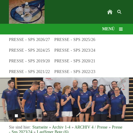
MENÜ
PRESSE - SPS 2026/27
PRESSE - SPS 2025/26
PRESSE - SPS 2024/25
PRESSE - SPS 2023/24
PRESSE - SPS 2019/20
PRESSE - SPS 2020/21
PRESSE - SPS 2021/22
PRESSE - SPS 2022/23
Sie sind hier:
Startseite
»
Archiv 1-4
»
ARCHIV 4 / Presse
»
Presse
- Sps 2023/24
»
Lauffener Bote (6)