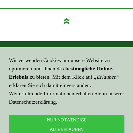
GEHE HIER ZUM ...
Wir verwenden Cookies um unsere Website zu
Impressum
optimieren und Ihnen das
bestmögliche Online-
HIER GEHT ES ZUR ...
Erlebnis
zu bieten. Mit dem Klick auf
„Erlauben“
Datenschutzerklärung
erklären Sie sich damit einverstanden.
Weiterführende Informationen erhalten Sie in unserer
KLICK HIER ZU LINK ...
Datenschutzerklärung.
Über Links ...
HIER EINE ...
NUR NOTWENDIGE
Mail an mich
ALLE ERLAUBEN