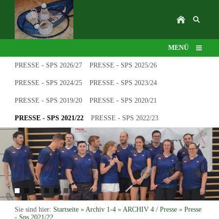
MENÜ
PRESSE - SPS 2026/27
PRESSE - SPS 2025/26
PRESSE - SPS 2024/25
PRESSE - SPS 2023/24
PRESSE - SPS 2019/20
PRESSE - SPS 2020/21
PRESSE - SPS 2021/22
PRESSE - SPS 2022/23
Sie sind hier:
Startseite
»
Archiv 1-4
»
ARCHIV 4 / Presse
»
Presse
- Sps 2021/22