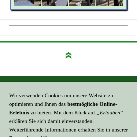
GEHE HIER ZUM ...
Wir verwenden Cookies um unsere Website zu
Impressum
optimieren und Ihnen das
bestmögliche Online-
HIER GEHT ES ZUR ...
Erlebnis
zu bieten. Mit dem Klick auf
„Erlauben“
Datenschutzerklärung
erklären Sie sich damit einverstanden.
Weiterführende Informationen erhalten Sie in unserer
KLICK HIER ZU LINK ...