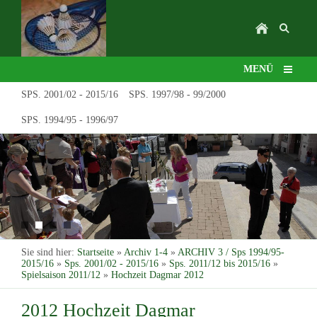
MENÜ
SPS. 2001/02 - 2015/16
SPS. 1997/98 - 99/2000
SPS. 1994/95 - 1996/97
Sie sind hier:
Startseite
»
Archiv 1-4
»
ARCHIV 3 / Sps 1994/95-
2015/16
»
Sps. 2001/02 - 2015/16
»
Sps. 2011/12 bis 2015/16
»
Spielsaison 2011/12
»
Hochzeit Dagmar 2012
2012 Hochzeit Dagmar