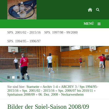
MENÜ
SPS. 2001/02 - 2015/16
SPS. 1997/98 - 99/2000
SPS. 1994/95 - 1996/97
Sie sind hier:
Startseite
»
Archiv 1-4
»
ARCHIV 3 / Sps 1994/95-
2015/16
»
Sps. 2001/02 - 2015/16
»
Sps. 2006/07 bis 2010/11
»
Spielsaison 2008/09
»
06. Dez. 2008 - Neckarwestheim
Bilder der Spiel-Saison 2008/09