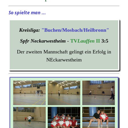
So spielte man ...
Kreisliga:
"Buchen/Mosbach/Heilbronn"
Spfr Neckarwestheim
-
TV
Lauffen
II
3:5
Der zweiten Mannschaft gelingt ein Erfolg in
NEckarwestheim