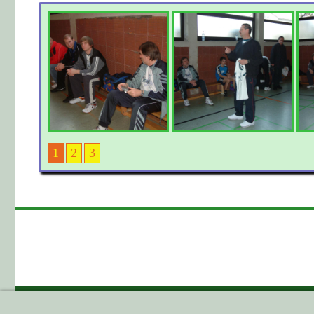
1
2
3
GEHE HIER ZUM ...
HIER GEHT E