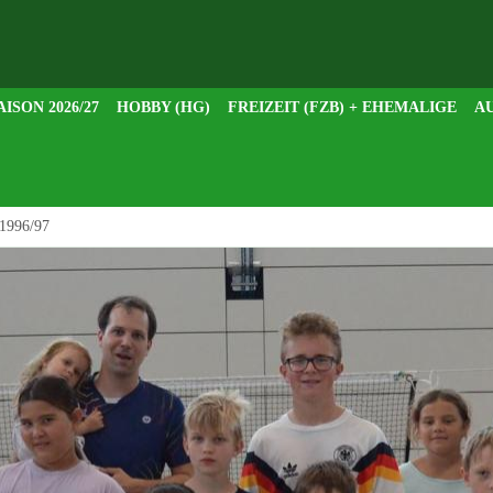
AISON 2026/27
HOBBY (HG)
FREIZEIT (FZB) + EHEMALIGE
AU
 1996/97