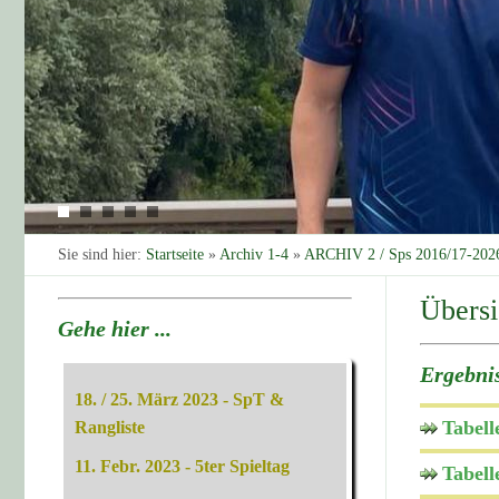
Sie sind hier:
Startseite
»
Archiv 1-4
»
ARCHIV 2 / Sps 2016/17-202
Übersi
Gehe hier ...
Ergebnis
18. / 25. März 2023 - SpT &
Tabell
Rangliste
11. Febr. 2023 - 5ter Spieltag
Tabel