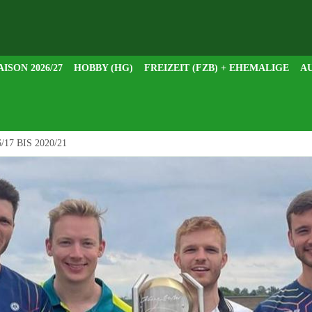
AISON 2026/27
HOBBY (HG)
FREIZEIT (FZB) + EHEMALIGE
AU
/17 BIS 2020/21