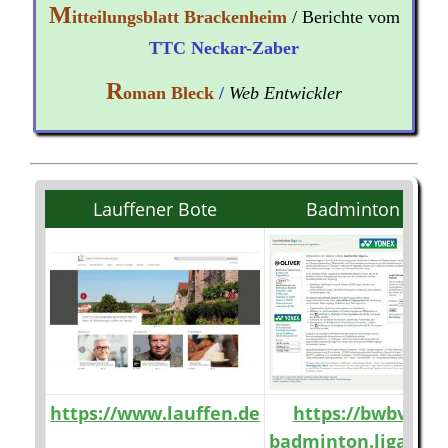
M
itteilungsblatt Brackenheim
/ Berichte vom
TTC Neckar-Zaber
R
oman Bleck
/
Web Entwickler
Lauffener Bote
Badminton
https://www.lauffen.de
https://bwbv-
badminton.liga.nu