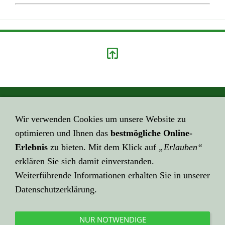
GEHE HIER ZUM ...
Wir verwenden Cookies um unsere Website zu
Impressum
optimieren und Ihnen das
bestmögliche Online-
HIER GEHT ES ZUR ...
Erlebnis
zu bieten. Mit dem Klick auf
„Erlauben“
Datenschutzerklärung
erklären Sie sich damit einverstanden.
Weiterführende Informationen erhalten Sie in unserer
KLICK HIER ZU LINK ...
Datenschutzerklärung.
Über Links ...
HIER EINE ...
NUR NOTWENDIGE