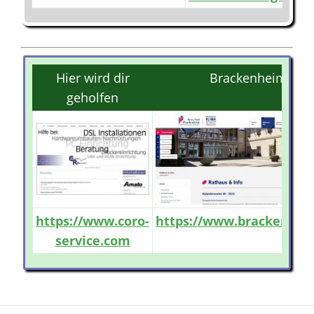
Hier wird dir
Brackenheim
geholfen
https://www.coro-
https://www.brackenhei
service.com