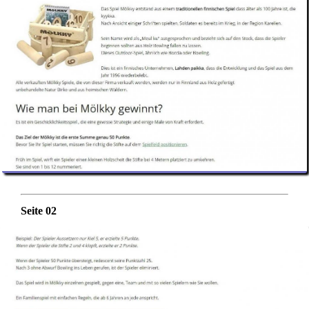
Seite 02