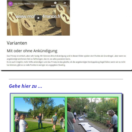
Gehe hier zu ...