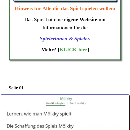
Hinweis für Alle die das Spiel spielen wollen:
Das Spiel hat eine
eigene Website
mit
Informationen für die
Spielerinnen & Spieler.
Mehr? [
KLICK hier
]
Seite 01