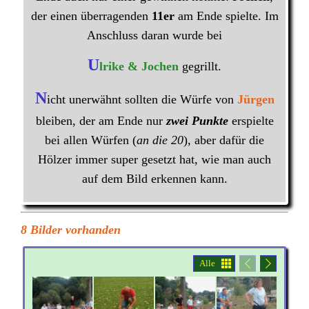
der einen überragenden
11er
am Ende spielte. Im
Anschluss daran wurde bei
U
lrike & Jochen
gegrillt.
N
icht unerwähnt sollten die Würfe von
Jürgen
bleiben, der am Ende nur
zwei Punkte
erspielte
bei allen Würfen (
an die 20
), aber dafür die
Hölzer immer super gesetzt hat, wie man auch
auf dem Bild erkennen kann.
8 Bilder vorhanden
Alle