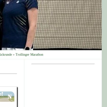
ückrunde
»
Trollinger Marathon