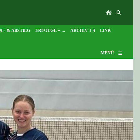
F- & ABSTIEG
ERFOLGE + ...
ARCHIV 1-4
LINK
MENÜ