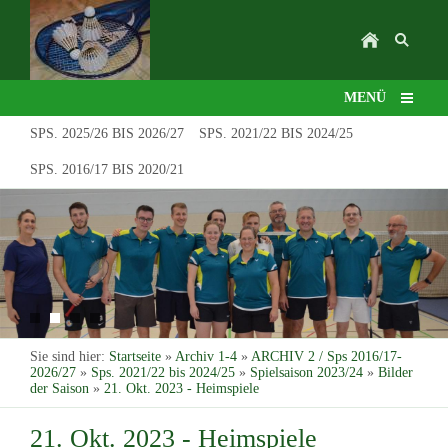
MENÜ
SPS. 2025/26 BIS 2026/27
SPS. 2021/22 BIS 2024/25
SPS. 2016/17 BIS 2020/21
Sie sind hier:
Startseite
»
Archiv 1-4
»
ARCHIV 2 / Sps 2016/17-
2026/27
»
Sps. 2021/22 bis 2024/25
»
Spielsaison 2023/24
»
Bilder
der Saison
»
21. Okt. 2023 - Heimspiele
21. Okt. 2023 - Heimspiele