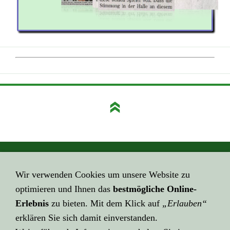
GEHE HIER ZUM ...
Wir verwenden Cookies um unsere Website zu
Impressum
optimieren und Ihnen das
bestmögliche Online-
HIER GEHT ES ZUR ...
Erlebnis
zu bieten. Mit dem Klick auf
„Erlauben“
Datenschutzerklärung
erklären Sie sich damit einverstanden.