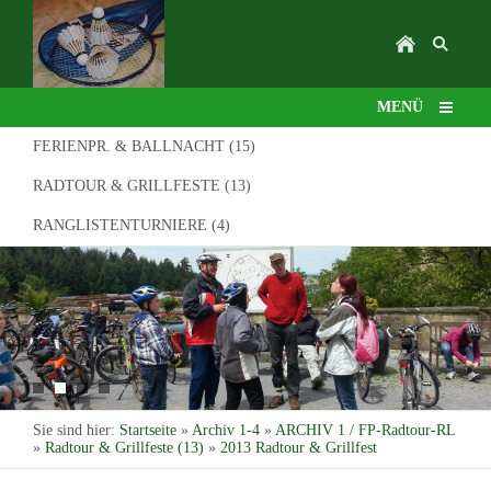
MENÜ
FERIENPR. & BALLNACHT (15)
RADTOUR & GRILLFESTE (13)
RANGLISTENTURNIERE (4)
Sie sind hier:
Startseite
»
Archiv 1-4
»
ARCHIV 1 / FP-Radtour-RL
»
Radtour & Grillfeste (13)
»
2013 Radtour & Grillfest