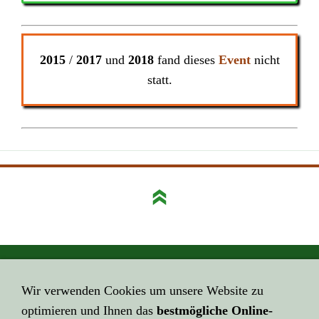
2015
/
2017
und
2018
fand dieses
Event
nicht
statt.
GEHE HIER ZUM ...
Wir verwenden Cookies um unsere Website zu
Impressum
optimieren und Ihnen das
bestmögliche Online-
HIER GEHT ES ZUR ...