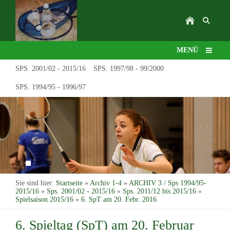
MENÜ
SPS. 2001/02 - 2015/16
SPS. 1997/98 - 99/2000
SPS. 1994/95 - 1996/97
Sie sind hier:
Startseite
»
Archiv 1-4
»
ARCHIV 3 / Sps 1994/95-
2015/16
»
Sps. 2001/02 - 2015/16
»
Sps. 2011/12 bis 2015/16
»
Spielsaison 2015/16
»
6. SpT am 20. Febr. 2016
6. Spieltag (SpT) am 20. Februar