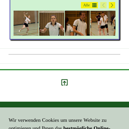
Alle
GEHE HIER ZUM ...
Wir verwenden Cookies um unsere Website zu
Impressum
optimieren und Ihnen das
bestmögliche Online-