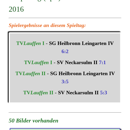
2016
Spielergebnisse an diesem Spieltag:
TV
Lauffen
I
-
SG Heilbronn Leingarten IV
6:2
TV
Lauffen
I
-
SV Neckarsulm II
7:1
TV
Lauffen
II
-
SG Heilbronn Leingarten IV
3:5
TV
Lauffen
II
-
SV Neckarsulm II
5:3
50 Bilder vorhanden