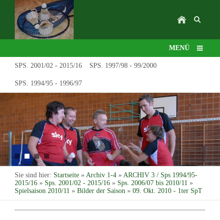
MENÜ
SPS. 2001/02 - 2015/16
SPS. 1997/98 - 99/2000
SPS. 1994/95 - 1996/97
Sie sind hier:
Startseite
»
Archiv 1-4
»
ARCHIV 3 / Sps 1994/95-
2015/16
»
Sps. 2001/02 - 2015/16
»
Sps. 2006/07 bis 2010/11
»
Spielsaison 2010/11
»
Bilder der Saison
»
09. Okt. 2010 - 1ter SpT